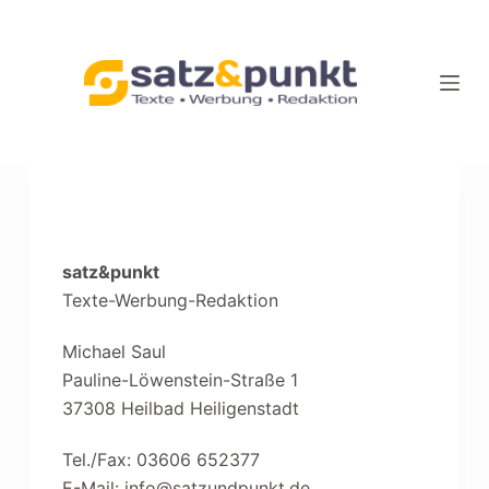
Z
u
m
I
n
h
a
Impressum
l
t
satz&punkt
s
Texte-Werbung-Redaktion
p
r
Michael Saul
i
Pauline-Löwenstein-Straße 1
n
37308 Heilbad Heiligenstadt
g
e
Tel./Fax: 03606 652377
n
E-Mail: info@satzundpunkt.de